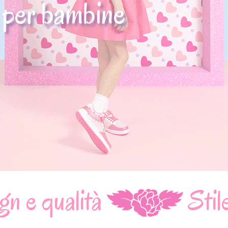
 per bambine
Stile unico e inim