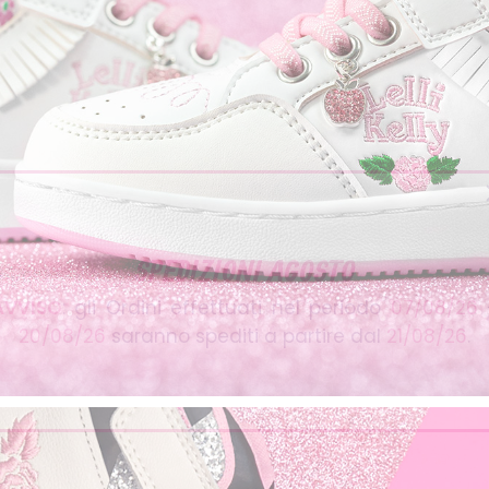
SPEDIZIONI AGOSTO
AVVISO
: gli Ordini effettuati nel periodo
07/08/26
20/08/26
saranno spediti a partire dal
21/08/26
.