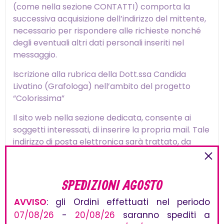
(come nella sezione CONTATTI) comporta la
successiva acquisizione dell’indirizzo del mittente,
necessario per rispondere alle richieste nonché
degli eventuali altri dati personali inseriti nel
messaggio.
Iscrizione alla rubrica della Dott.ssa Candida
Livatino (Grafologa) nell’ambito del progetto
“Colorissima”
Il sito web nella sezione dedicata, consente ai
soggetti interessati, di inserire la propria mail. Tale
indirizzo di posta elettronica sarà trattato, da
parte di LELLI KELLY SPA e nello specifico da parte
della Dott.ssa Livatino per finalità connesse al
progetto “Colorissima” per inviare aggiornamenti
SPEDIZIONI AGOSTO
sulle prossime pubblicazioni della sua Rubrica.
AVVISO
: gli Ordini effettuati nel periodo
Inoltre è possibile inviare mail all’indirizzo indicato
per ulteriori informazioni o per commentare gli
07/08/26
-
20/08/26
saranno spediti a