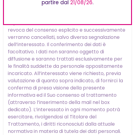
argomenti della rubrica. Il trattamento verrà
partire dal
21/08/26
.
effettuato con strumenti informatici e telematici
con modalità strettamente connesse alle finalità
sopra indicate. I dati verranno trattati fino alla
revoca del consenso esplicito e successivamente
verranno cancellati, salvo diversa segnalazione
dell’interessato. Il conferimento dei dati è
facoltativo. I dati non saranno oggetto di
diffusione e saranno trattati esclusivamente per
le finalità suddette da personale appositamente
incaricato. All’interessato viene richiesto, previa
valutazione di quanto sopra indicato, di fornirci la
conferma di presa visione della presente
informativa ed il Suo consenso al trattamento
(attraverso l’inserimento della mail nel box
dedicato). L’interessato in ogni momento potrà
esercitare, rivolgendosi al Titolare del
Trattamento, i diritti riconosciuti dalla attuale
normativa in materia di tutela dei dati personali.