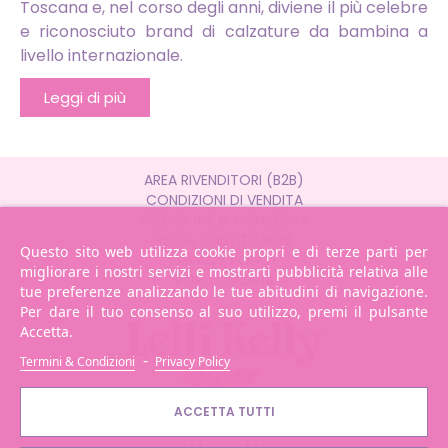
Toscana e, nel corso degli anni, diviene il più celebre
e riconosciuto brand di calzature da bambina a
livello internazionale.
Leggi di più
AREA RIVENDITORI (B2B)
CONDIZIONI DI VENDITA
SPEDIZIONE & CONSEGNA
RESI & SOSTITUZIONI
Questo sito web utilizza cookie propri e di terze parti per
PRIVACY POLICY
migliorare i nostri servizi e mostrarti pubblicità relativa alle
POR TOSCANA
tue preferenze analizzando le tue abitudini di navigazione.
Per dare il tuo consenso al suo utilizzo, premi il pulsante
Accetta.
-
Termini & Condizioni
Privacy Policy
ACCETTA TUTTI