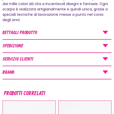
SPEDIZIONI AGOSTO
dai mille colori dà vita a incantevoli disegni e fantasie. Ogni
scarpa è realizzata artigianalmente e quindi unica, grazie a
AVVISO
: gli Ordini effettuati nel periodo
speciali tecniche di lavorazione messe a punto nel corso
degli anni.
07/08/26
-
20/08/26
saranno spediti a
partire dal
21/08/26
.
DETTAGLI PRODOTTO
SPEDIZIONE
SERVIZIO CLIENTI
BRAND
PRODOTTI CORRELATI