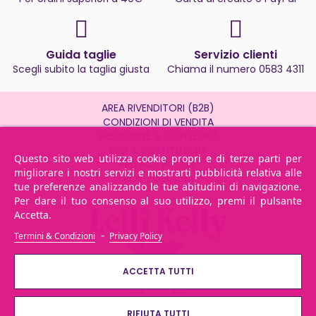
Guida taglie
Servizio clienti
Scegli subito la taglia giusta
Chiama il numero 0583 4311
AREA RIVENDITORI (B2B)
CONDIZIONI DI VENDITA
SPEDIZIONE & CONSEGNA
RESI & SOSTITUZIONI
Questo sito web utilizza cookie propri e di terze parti per
PRIVACY POLICY
migliorare i nostri servizi e mostrarti pubblicità relativa alle
POR TOSCANA
tue preferenze analizzando le tue abitudini di navigazione.
Per dare il tuo consenso al suo utilizzo, premi il pulsante
Accetta.
-
Termini & Condizioni
Privacy Policy
ACCETTA TUTTI
RIFIUTA TUTTI