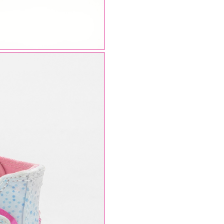
SPEDIZIONI AGOSTO
AVVISO
: gli Ordini effettuati nel periodo
07/08/26
20/08/26
saranno spediti a partire dal
21/08/26
.