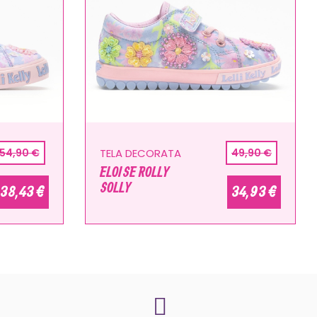
54,90 €
TELA DECORATA
49,90 €
ELOISE ROLLY
SOLLY
38,43 €
34,93 €