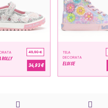
CORATA
49,90 €
TELA
DECORATA
 ROLLY
ELOISE
34,93 €