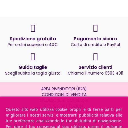
Spedizione gratuita
Pagamento sicuro
Per ordini superiori a 40€
Carta di credito o PayPal
Guida taglie
Servizio clienti
Scegli subito la taglia giusta
Chiama il numero 0583 4311
AREA RIVENDITORI (B2B)
CONDIZIONI DI VENDITA
SPEDIZIONE & CONSEGNA
RESI & SOSTITUZIONI
Questo sito web utilizza cookie propri e di terze parti per
PRIVACY POLICY
migliorare i nostri servizi e mostrarti pubblicità relativa alle
POR TOSCANA
tue preferenze analizzando le tue abitudini di navigazione.
Per dare il tuo consenso al suo utilizzo, premi il pulsante