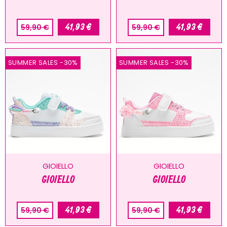
41,93 €
41,93 €
59,90 €
59,90 €
SPEDIZIONI AGOSTO
SUMMER SALES
-30%
SUMMER SALES
-30%
AVVISO
: gli Ordini effettuati nel periodo
07/08/26
-
20/08/26
saranno spediti a
partire dal
21/08/26
.
GIOIELLO
GIOIELLO
GIOIELLO
GIOIELLO
41,93 €
41,93 €
59,90 €
59,90 €