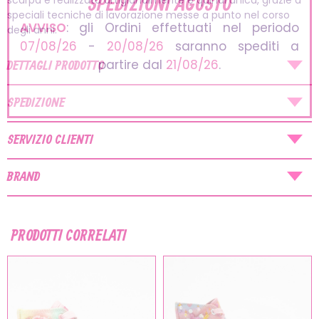
SPEDIZIONI AGOSTO
scarpa è realizzata artigianalmente e quindi unica, grazie a
speciali tecniche di lavorazione messe a punto nel corso
AVVISO
: gli Ordini effettuati nel periodo
degli anni.
07/08/26
-
20/08/26
saranno spediti a
partire dal
21/08/26
.
DETTAGLI PRODOTTO
SPEDIZIONE
SERVIZIO CLIENTI
BRAND
PRODOTTI CORRELATI