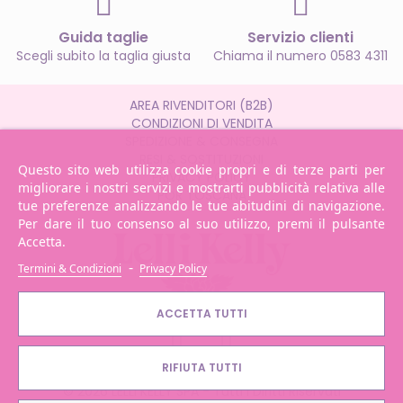
Guida taglie
Servizio clienti
Scegli subito la taglia giusta
Chiama il numero 0583 4311
AREA RIVENDITORI (B2B)
CONDIZIONI DI VENDITA
SPEDIZIONE & CONSEGNA
RESI & SOSTITUZIONI
Questo sito web utilizza cookie propri e di terze parti per
PRIVACY POLICY
migliorare i nostri servizi e mostrarti pubblicità relativa alle
POR TOSCANA
tue preferenze analizzando le tue abitudini di navigazione.
Per dare il tuo consenso al suo utilizzo, premi il pulsante
Accetta.
-
Termini & Condizioni
Privacy Policy
ACCETTA TUTTI
RIFIUTA TUTTI
© 2026 LELLI KELLY SPA - Tutti i Diritti Riservati