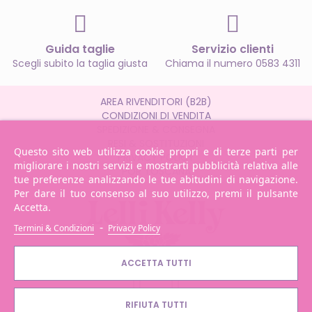
Guida taglie
Servizio clienti
Scegli subito la taglia giusta
Chiama il numero 0583 4311
AREA RIVENDITORI (B2B)
CONDIZIONI DI VENDITA
SPEDIZIONE & CONSEGNA
RESI & SOSTITUZIONI
Questo sito web utilizza cookie propri e di terze parti per
PRIVACY POLICY
migliorare i nostri servizi e mostrarti pubblicità relativa alle
POR TOSCANA
tue preferenze analizzando le tue abitudini di navigazione.
Per dare il tuo consenso al suo utilizzo, premi il pulsante
Accetta.
-
Termini & Condizioni
Privacy Policy
ACCETTA TUTTI
RIFIUTA TUTTI