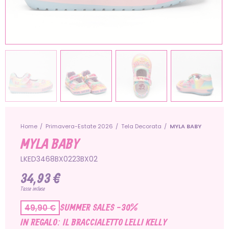
Home
Primavera-Estate 2026
Tela Decorata
MYLA BABY
MYLA BABY
LKED3468BX0223BX02
34,93 €
Tasse incluse
SUMMER SALES -30%
49,90 €
IN REGALO: IL BRACCIALETTO LELLI KELLY