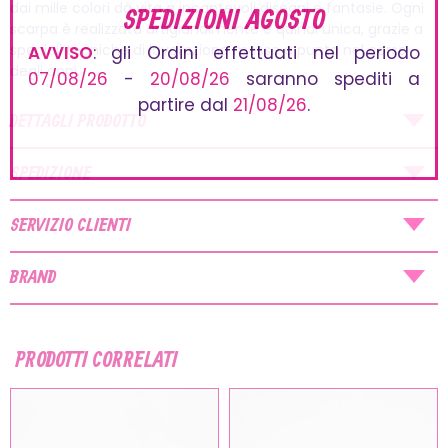
dai mille colori dà vita a incantevoli disegni e fantasie. Ogni
SPEDIZIONI AGOSTO
scarpa è realizzata artigianalmente e quindi unica, grazie a
speciali tecniche di lavorazione messe a punto nel corso
AVVISO
: gli Ordini effettuati nel periodo
degli anni.
07/08/26
-
20/08/26
saranno spediti a
partire dal
21/08/26
.
DETTAGLI PRODOTTO
SPEDIZIONE
SERVIZIO CLIENTI
BRAND
PRODOTTI CORRELATI