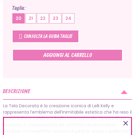
Taglia
20
21
22
23
24
CONSULTA LA GUIDA TAGLIE
AGGIUNGI AL CARRELLO
DESCRIZIONE
La Tela Decorata è la creazione iconica di Lelli Kelly e
rappresenta l’emblema dell’inimitabile estetica che ha reso il
brand italiano celebre a livello internazionale. Questa linea
esclusiva è caratterizzata da un’infinità di decorazioni
preziose: un’irresistibile cascata di perline, strass e paillettes